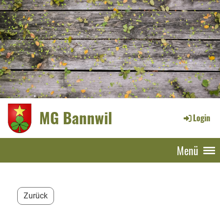
MG Bannwil
Login
Menü
Zurück