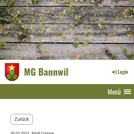
MG Bannwil
Login
Menü
Zurück
30.03.2023
, Bögli Corinne